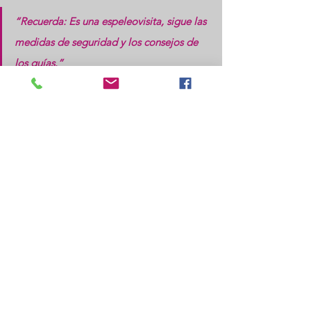
“Recuerda: Es una espeleovisita, sigue las 
medidas de seguridad y los consejos de 
los guías.”
Información relevante
Dirección:
 Cueva Palomera, Ojo Guareña, 
Aparcamiento El Alto de la Concha, 
Carretera BU-V-5626, S/N, 09568, Burgos
Teléfono:
 645490288
Mail:
cuevasojoguarena.sanbernabe@gmail.com
Web:
https://www.cuevaojoguarena.com/
DESTACADAS