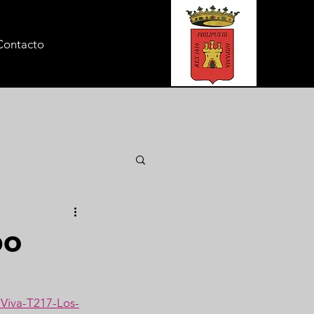
Contacto
po
-Viva-T217-Los-