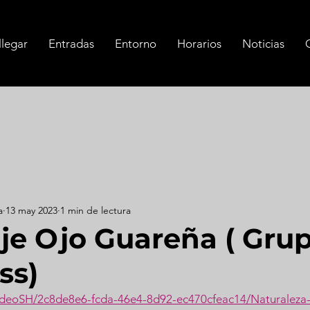
legar
Entradas
Entorno
Horarios
Noticias
a
13 may 2023
1 min de lectura
je Ojo Guareña ( Gru
ss)
/videoSH/2c8de8e6-fcda-46e4-8d92-ec470cfeac14/Naturaleza