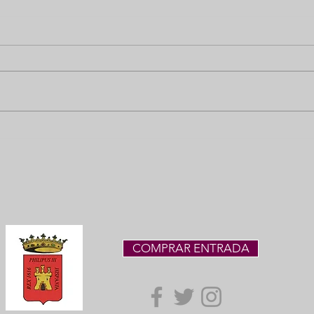
Romeria de San Bernabé
43 J
SED
Gua
Val
COMPRAR ENTRADA