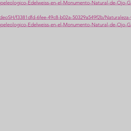
speleologico-Edelweiss-en-el-Monumento-Natural-de-Ojo-G
/videoSH/f3381dfd-6fee-49c8-b02a-50329a549f2b/Naturaleza-
speleologico-Edelweiss-en-el-Monumento-Natural-de-Ojo-G