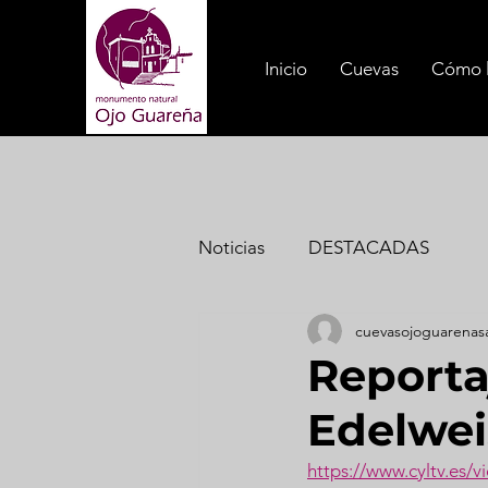
Inicio
Cuevas
Cómo l
Noticias
DESTACADAS
cuevasojoguarenas
Reporta
Edelwei
https://www.cyltv.es